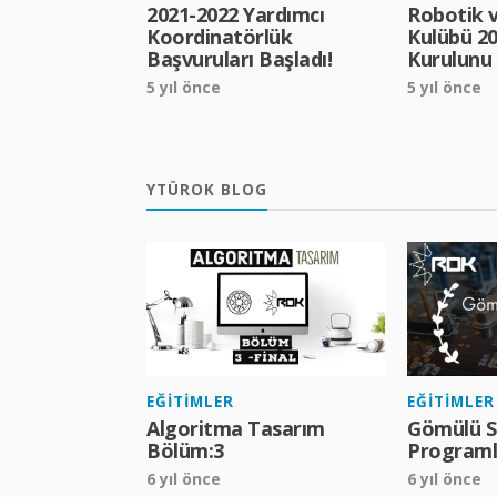
2021-2022 Yardımcı
Robotik 
Koordinatörlük
Kulübü 20
Başvuruları Başladı!
Kurulunu 
5 yıl önce
5 yıl önce
YTÜROK BLOG
EĞITIMLER
EĞITIMLER
Algoritma Tasarım
Gömülü Si
Bölüm:3
Programl
6 yıl önce
6 yıl önce