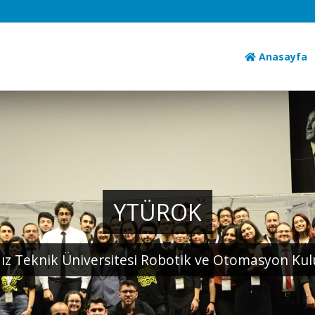
Anasayfa
YTÜROK
dız Teknik Üniversitesi Robotik ve Otomasyon Ku