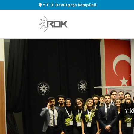
Y.T.Ü. Davutpaşa Kampüsü
Yıl