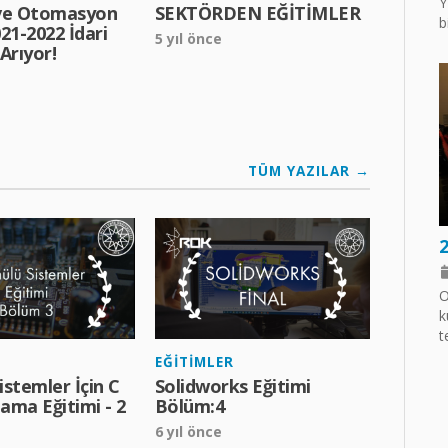
Y
ve Otomasyon
SEKTÖRDEN EĞİTİMLER
b
21-2022 İdari
5 yıl önce
Arıyor!
TÜM YAZILAR →
O
k
t
EĞITIMLER
stemler İçin C
Solidworks Eğitimi
ama Eğitimi - 2
Bölüm:4
6 yıl önce