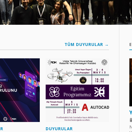
TÜM DUYURULAR →
E
Y
N
AR
DUYURULAR