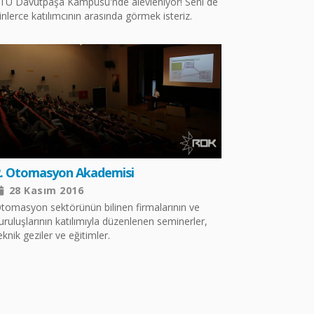
TÜ Davutpaşa Kampüsü'nde alevleniyor! Seni de
inlerce katılımcının arasında görmek isteriz.
2. Otomasyon Akademisi
28 Kasım 2016
tomasyon sektörünün bilinen firmalarının ve
uruluşlarının katılımıyla düzenlenen seminerler,
eknik geziler ve eğitimler.